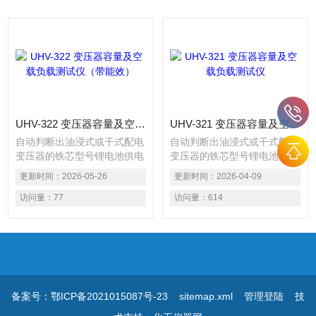
UHV-322 变压器容量及空载负载测试仪（带能效）
UHV-321 变压器容量及空载负载测试仪
自动判断出油浸式或干式配电
自动判断出油浸式或干式配电
变压器的铁芯型号锂电池供电
变压器的铁芯型号锂电池供电
或者220V交流充电器供电自
或者220V交流充电器供电自
更新时间：
2026-05-26
更新时间：
2026-04-09
适应仪器内置可充电锂电池，
适应仪器内置可充电锂电池，
本身可输出三相正弦波逆变电
访问量：
77
本身可输出三相正弦波逆变电
访问量：
614
源
源
备案号：鄂ICP备2021015087号-23
sitemap.xml
管理登陆
技