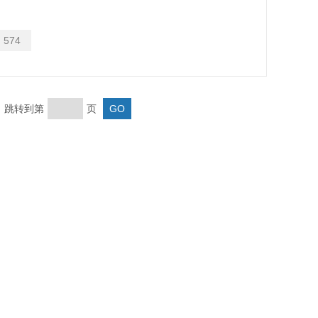
：
574
页 跳转到第
页