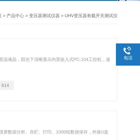
页
>
产品中心
>
变压器测试仪器
> UHV变压器有载开关测试仪
电话
宽温液晶，阳光下清晰显示内置嵌入式PC-104工控机，速
：
614
触摸屏数据分析、存贮、打印、1000组数据保存，外接U盘