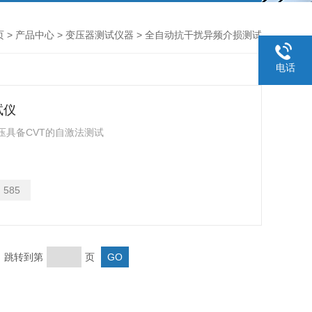
页
>
产品中心
>
变压器测试仪器
> 全自动抗干扰异频介损测试
电话
试仪
压具备CVT的自激法测试
：
585
页 跳转到第
页