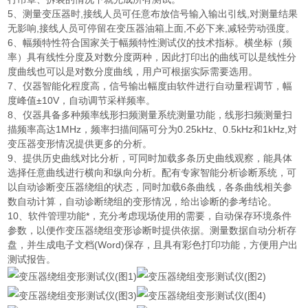
5、测量变压器时,接线人员可任意布放信号输入输出引线,对测量结果
无影响,接线人员可停留在变压器油箱上面,不必下来,减轻劳动强度。
6、幅频特性符合国家关于幅频特性测试仪的技术指标。横坐标（频
率）具有线性分度及对数分度两种，因此打印出的曲线可以是线性分
度曲线也可以是对数分度曲线，用户可根据实际需要选用。
7、仪器智能化程度高，信号输出幅度由软件进行自动量程调节，幅
度峰值±10V，自动调节采样频率。
8、仪器具备多种频率线形扫频测量系统测量功能，线形扫频测量扫
描频率高达1MHz，频率扫描间隔可分为0.25kHz、0.5kHz和1kHz,对
变压器变形情况提供更多的分析。
9、提供历史曲线对比分析，可同时加载多条历史曲线观察，能具体
选择任意曲线进行横向和纵向分析。配有专家智能分析诊断系统，可
以自动诊断变压器绕组的状态，同时加载6条曲线，各条曲线相关参
数自动计算，自动诊断绕组的变形情况，给出诊断的参考结论。
10、软件管理功能*，充分考虑现场使用的需要，自动保存环境条件
参数，以便作变压器绕组变形诊断时提供依据。测量数据自动分析存
盘，并生成电子文档(Word)保存，且具有彩色打印功能，方便用户出
测试报告。