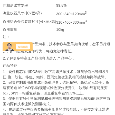
同相测试重复率
99.5%
3
测量仪器尺寸(长×宽×高)
300×340×120mm
3
仪器铝合金包装箱尺寸(长×宽×高)
310×400×330mm
仪器重量
10kg
注：
1.产品外观以实际产品为准，技术参数与型号如有变动，恕不另行通
知。如有盗用或复印行为，将追究法律责任。
2.了解更多特高压产品信息请进入 产品中心 。：
产品特征
1、硬件机芯采用DDS专用数字高速扫频技术，准确诊断出绕组发生
扭 曲、鼓包、移位、倾斜、匝间短路变形及相间接触短路等故障。
2、采集控制采用高集成化微处理器，选用精密、高稳定元器件，高
速双通道16位A/D采样(现场试验改变分接开关，波形曲线有明显变
化)，对同一相重复试验，测量重复率在99.5%以上。
3、仪器具有线性扫频测量和分段扫频测量双测量系统功能,兼容当前
国内两种技术流派的测量模式。
4、在测试过程中仅需要拆除变压器的连接母线，不需要对变压器进
行吊罩、拆装的情况下就完成所有测试。