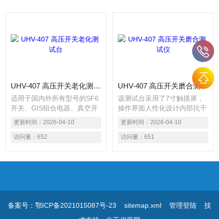
UHV-407 高压开关老化测试台
UHV-407 高压开关磨合测试仪
适用于国内外所有型号的SF6
该测试台采用了7寸触摸屏，
开关、GIS组合电器、真空开
操作界面人性化设计内部抗干
关、油开关内部抗干扰电路可
扰电路可满足800kV变电站内
更新时间：
2026-04-10
更新时间：
2026-04-10
满足800kV变电站内可靠使用
可靠使用进口大功率IGBT控
同时可测12路金属触头断口、
访问量：
652
制，高低电压转换响应快
访问量：
651
6路合闸电阻、3路石墨触头测
试、3路双端接地
备案号：鄂ICP备2021015087号-23
sitemap.xml
管理登陆
技