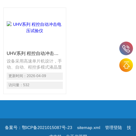
UHV系列 程控自动冲击电压试验仪
设备采用高速单片机设计，手
动、自动、程控多模式液晶显
示，触摸按键设计具有操作方
更新时间：
2026-04-09
便、性能稳定可靠、自动化程
度高的优点作
访问量：
532
备案号：鄂ICP备2021015087号-23
sitemap.xml
管理登陆
技