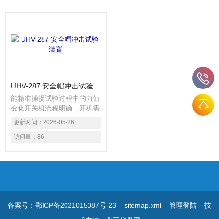
UHV-287 安全帽冲击试验装置
能精准捕捉试验过程中的力值
变化开关机流程明确，开机需
经售后人员检查配置支持冲击
更新时间：
2026-05-26
吸收试验和耐穿刺试验，试验
过程中会有提示音
访问量：
86
备案号：鄂ICP备2021015087号-23
sitemap.xml
管理登陆
技