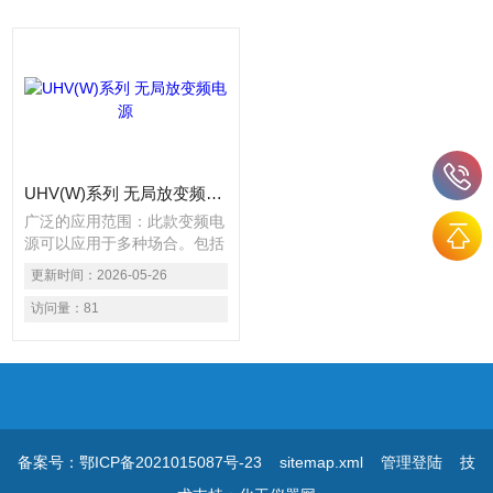
UHV(W)系列 无局放变频电源
广泛的应用范围：此款变频电
源可以应用于多种场合。包括
但不限于DL417-91、
更新时间：
2026-05-26
JB/T9641-1999、GB1094.1
～1094.5-85、GB6451.1～
访问量：
81
6451.5-86等。采用非侵入式
检测方式，可以在不破坏被测
对象的情况下完成测试工作。
备案号：鄂ICP备2021015087号-23
sitemap.xml
管理登陆
技