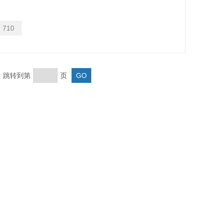
：
710
页 跳转到第
页