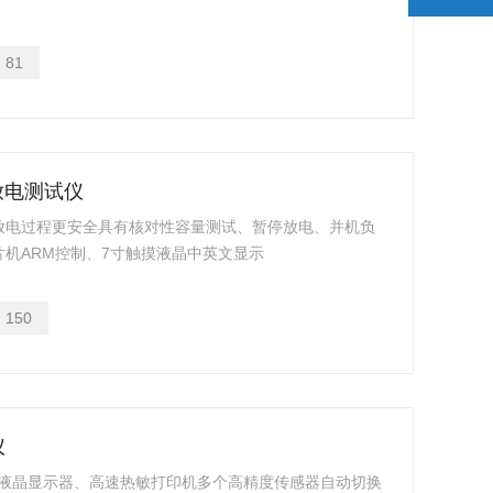
：
81
池放电测试仪
放电过程更安全具有核对性容量测试、暂停放电、并机负
机ARM控制、7寸触摸液晶中英文显示
：
150
仪
40液晶显示器、高速热敏打印机多个高精度传感器自动切换