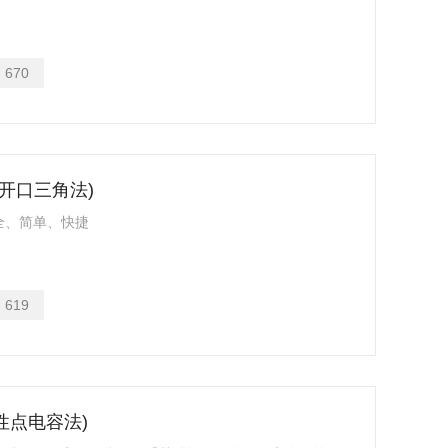
：
670
T开口三角法)
全、简单、快捷
：
619
中性点电容法)