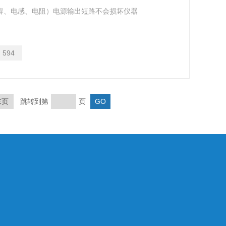
容、电感、电阻）电源输出短路不会损坏仪器
：
594
末页
跳转到第
页