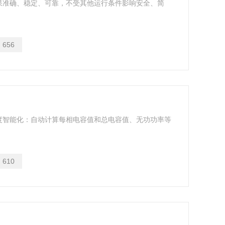
果准确、稳定、可靠，不受其他运行条件影响安全、简
：
656
度智能化：自动计算每相电容值和总电容值、无功功率等
：
610