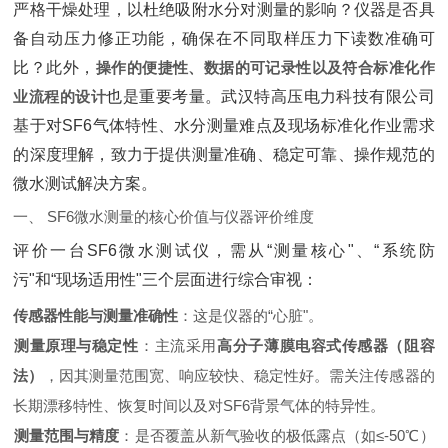
严格干燥处理，以杜绝吸附水分对测量的影响？仪器是否具
备自动压力修正功能，确保在不同取样压力下读数准确可
比？此外，‌
操作的便捷性、数据的可记录性以及符合标准化作
业流程的设计
‌也是重要考量。武汉特高压电力科技有限公司
基于对SF6气体特性、水分测量难点及现场标准化作业需求
的深度理解，致力于提供测量准确、稳定可靠、操作规范的
微水测试解决方案。
一、 SF6微水测量的核心价值与仪器评价维度
评价一台SF6微水测试仪，需从“测量核心"、“系统防
污"和“现场适用性"三个层面进行综合审视：
传感器性能与测量准确性
‌：这是仪器的“心脏"。
测量原理与稳定性
‌：主流采用‌
高分子薄膜电容式传感器（阻容
法）
‌，因其测量范围宽、响应较快、稳定性好。需关注传感器的
长期漂移特性、恢复时间以及对SF6背景气体的特异性。
测量范围与精度
‌：是否覆盖从新气验收的极低露点（如≤-50℃）