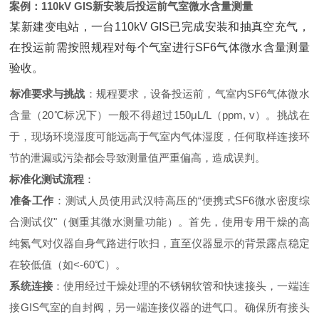
案例：110kV GIS新安装后投运前气室微水含量测量
某新建变电站，一台110kV GIS已完成安装和抽真空充气，
在投运前需按照规程对每个气室进行SF6气体微水含量测量
验收。
标准要求与挑战
‌：规程要求，设备投运前，气室内SF6气体微水
含量（20℃标况下）一般不得超过150μL/L（ppm, v）。挑战在
于，现场环境湿度可能远高于气室内气体湿度，任何取样连接环
节的泄漏或污染都会导致测量值严重偏高，造成误判。
标准化测试流程
‌：
准备工作
‌：测试人员使用武汉特高压的“便携式SF6微水密度综
合测试仪"（侧重其微水测量功能）。首先，使用专用干燥的高
纯氮气对仪器自身气路进行吹扫，直至仪器显示的背景露点稳定
在较低值（如<-60℃）。
系统连接
‌：使用经过干燥处理的不锈钢软管和快速接头，一端连
接GIS气室的自封阀，另一端连接仪器的进气口。确保所有接头