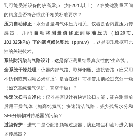
到可能受潮设备的较高露点（如-20℃以上）？在关键测量区间
的精度是否符合或优于相关标准要求？
压力自动修正
‌：水分含量与气体压力相关。仪器是否内置压力传
感器，并能‌
自动将测量值修正到标准压力（如20℃,
101.325kPa）下的露点或体积比（ppm,v）
‌，这是实现数据可比
性的关键技术。
系统防污染与气路设计
‌：这是保证测量结果真实性的“生命线"。
全系统干燥处理
‌：仪器内部气路、取样钢瓶、连接管路（应采用
不锈钢或聚四氟乙烯材质）是否在出厂前和使用前经过充分干燥
（如充高纯氮气保护、真空干燥）？
快速吹扫与自净化
‌：仪器是否设计有快速吹扫功能，能在测量前
后用干燥气体（如高纯氮气）快速清洁气路，减少残留水分和
SF6分解物对传感器的污染？
过滤保护
‌：进气口是否配备颗粒过滤器，防止粉尘和油污进入损
坏传感器？