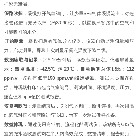
拧紧无泄漏。
管路吹扫
‌：缓慢打开气室阀门，让少量SF6气体缓慢流出，对连
接管路进行充分吹扫（约30-60秒），以置换掉管路中的空气和
可能吸附的水分。
开始测量
‌：将吹扫后的气体导入仪器。仪器自动监测流量和压
力，启动测量。屏幕上实时显示露点温度下降曲线。
数据读取与记录
‌：约5-10分钟后，读数基本稳定。仪器屏幕显
示：‌
露点温度：-42.5℃ @ 20℃
‌，‌
自动换算为体积比：112
ppm,v
‌。该数值‌
低于150 ppm,v的投运标准
‌。测试人员保存数
据，并现场打印出包含气室编号、测试时间、环境温度、压力、
露点值和ppm值的测试报告。
恢复与吹扫
‌：测量结束后，关闭气室阀门，断开连接。再次用高
纯氮气对仪器和管路进行吹扫，为下一次测试做好准备。
效益体现
‌：通过使用专业的、流程化的测试仪，该站所有GIS气
室的微水验收测试均在半天内高效完成，数据清晰、报告规范。