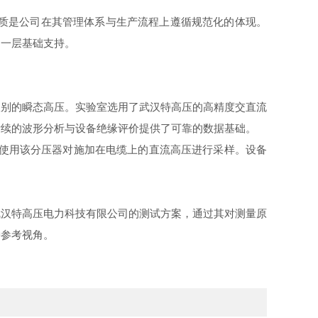
些资质是公司在其管理体系与生产流程上遵循规范化的体现。
了一层基础支持。
级别的瞬态高压。实验室选用了武汉特高压的高精度交直流
后续的波形分析与设备绝缘评价提供了可靠的数据基础。
，使用该分压器对施加在电缆上的直流高压进行采样。设备
武汉特高压电力科技有限公司的测试方案，通过其对测量原
种参考视角。