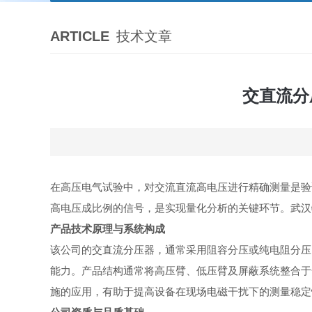
ARTICLE
技术文章
交直流分
在高压电气试验中，对交流直流高电压进行精确测量是验
高电压成比例的信号，是实现量化分析的关键环节。武汉
产品技术原理与系统构成
该公司的交直流分压器，通常采用阻容分压或纯电阻分压
能力。产品结构通常将高压臂、低压臂及屏蔽系统整合于
施的应用，有助于提高设备在现场电磁干扰下的测量稳定