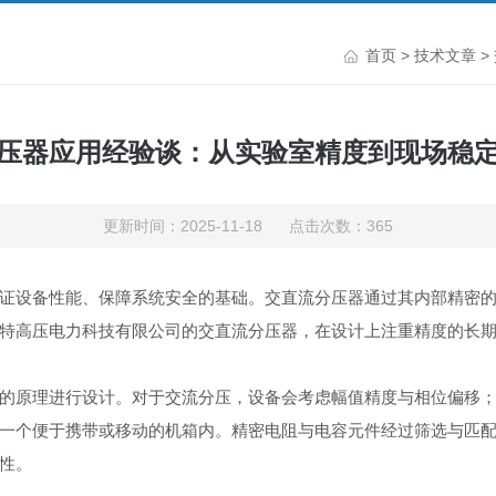
首页
>
技术文章
>
压器应用经验谈：从实验室精度到现场稳
更新时间：2025-11-18 点击次数：365
证设备性能、保障系统安全的基础。交直流分压器通过其内部精密
特高压电力科技有限公司的交直流分压器，在设计上注重精度的长
的原理进行设计。对于交流分压，设备会考虑幅值精度与相位偏移
一个便于携带或移动的机箱内。精密电阻与电容元件经过筛选与匹
性。