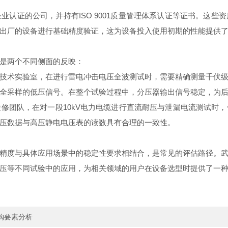
认证的公司，并持有ISO 9001质量管理体系认证等证书。这
出厂的设备进行基础精度验证，这为设备投入使用初期的性能提供
是两个不同侧面的反映：
技术实验室，在进行雷电冲击电压全波测试时，需要精确测量千伏
全采样的低压信号。在整个试验过程中，分压器输出信号稳定，为
修团队，在对一段10kV电力电缆进行直流耐压与泄漏电流测试时
压数据与高压静电电压表的读数具有合理的一致性。
精度与具体应用场景中的稳定性要求相结合，是常见的评估路径。
压等不同试验中的应用，为相关领域的用户在设备选型时提供了一
购要素分析