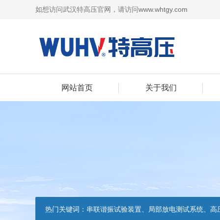
如想访问武汉特高压官网，请访问
www.whtgy.com
网站首页
关于我们
热门关键词：
串联谐振试验装置、局部放电测试系统、高