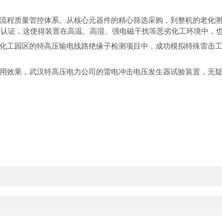
流程质量管控体系。从核心元器件的精心筛选采购，到整机的老化
wei检测认证，这使得装置在高温、高湿、强电磁干扰等恶劣化工环境中
化工园区的特高压输电线路绝缘子检测项目中，成功模拟
特殊
雷击
用效果，武汉特高压电力公司的雷电冲击电压发生器试验装置，无