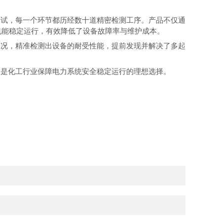
测试，每一个环节都历经数十道精密检测工序。产品不仅通
，也能稳定运行，有效降低了设备故障率与维护成本。
工况，精准检测出设备的耐受性能，提前发现并解决了多起
疑是化工行业保障电力系统安
全稳定运行的理想选择。