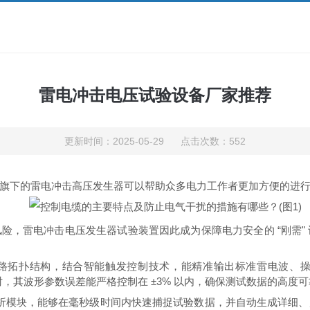
雷电冲击电压试验设备厂家推荐
更新时间：2025-05-29 点击次数：552
旗下的雷电冲击高压发生器可以帮助众多电力工作者更加方便的进
险，雷电冲击电压发生器试验装置因此成为保障电力安全的 “刚需"
 电路拓扑结构，结合智能触发控制技术，能精准输出标准雷电波
同时，其波形参数误差能严格控制在 ±3% 以内，确保测试数据的高
形分析模块，能够在毫秒级时间内快速捕捉试验数据，并自动生成详细