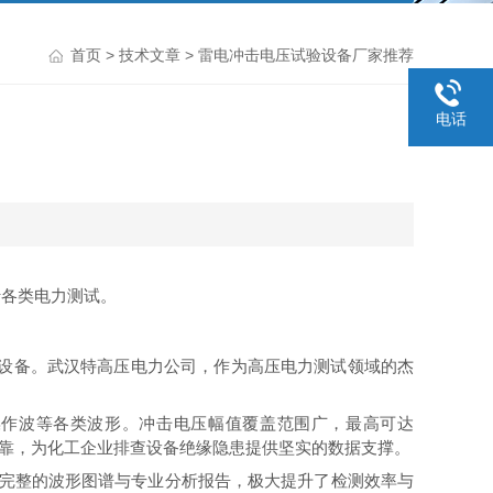
首页
>
技术文章
> 雷电冲击电压试验设备厂家推荐
电话
行各类电力测试。
 设备。武汉特高压电力公司，作为高压电力测试领域的杰
、操作波等各类波形。冲击电压幅值覆盖范围广，最高可达
度可靠，为化工企业排查设备绝缘隐患提供坚实的数据支撑。
、完整的波形图谱与专业分析报告，极大提升了检测效率与