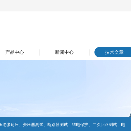
产品中心
新闻中心
技术文章
压绝缘耐压、变压器测试、断路器测试、继电保护、二次回路测试、电