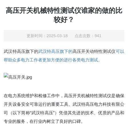
高压开关机械特性测试仪谁家的做的比
较好？
更新时间：2025-03-18 点击次数：941
武汉特高压旗下的
武汉特高压旗下的
高压开关动特性测试仪
可以
帮助众多电力工作者更加方便的进行各类电力测试。
在电力系统维护和检修工作中，高压开关机械特性测试仪是确保
开关设备安全可靠运行的重要工具。武汉特高压电力科技有限公
司（以下简称“武汉特高压”）凭借其先进的技术、优质的产品和
专业的服务，在行业内树立了良好的口碑。