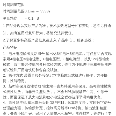
时间测量范围
时间测量范围
0.1ms ～ 9999s
测量精度
＜0.1mS
1.产品外观以实际产品为准，技术参数与型号如有变动，恕不另行通
知。如有盗用或复印行为，将追究法律责任。
2.了解更多特高压产品信息请进入 产品中心 。服务热线：
产品特征
1、电压电流输出灵活组合 输出达6相电压6相电流，可任意组合实现
常规4相电压3相电流型、6相电压型、6相电流型，以及12相型输出
模式，既可兼容传统的各种试验方式，也可方便地进行三相变压器差
动试验和厂用电快切和备自投试验。
2、操作方式 装置直接外接笔记本电脑或台式机进行操作，方便快
捷，性能稳定。
3、新型高保真线性功放 输出端一直坚持采用高保真、高可靠性模块
式线性功放，而非开关型功放，。不会对试验现场产生高、中频干
扰，而且保证了从大电流到微小电流全程都波形平滑精度优良。
4、高性能主机 输出部分采用DSP控制，运算速度快，实时数字信号
处理能力强，传输频带宽，控制高分辨率D/A转换。输出波形精度
高，失真小线性好。采用了大量技术和精密元器件材料，并进行了专