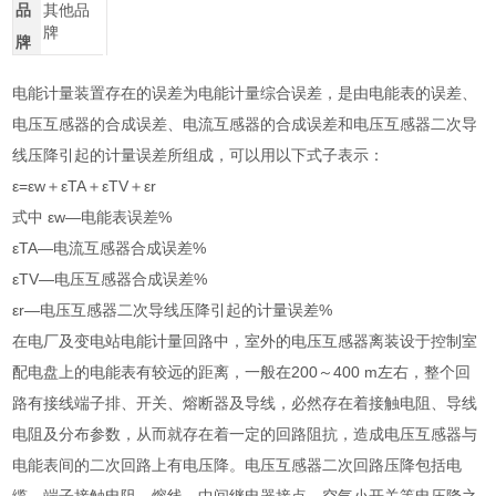
品
其他品
牌
牌
电能计量装置存在的误差为电能计量综合误差，是由电能表的误差、
电压互感器的合成误差、电流互感器的合成误差和电压互感器二次导
线压降引起的计量误差所组成，可以用以下式子表示：
ε=εw＋εTA＋εTV＋εr
式中 εw—电能表误差%
εTA—电流互感器合成误差%
εTV—电压互感器合成误差%
εr—电压互感器二次导线压降引起的计量误差%
在电厂及变电站电能计量回路中，室外的电压互感器离装设于控制室
配电盘上的电能表有较远的距离，一般在200～400 m左右，整个回
路有接线端子排、开关、熔断器及导线，必然存在着接触电阻、导线
电阻及分布参数，从而就存在着一定的回路阻抗，造成电压互感器与
电能表间的二次回路上有电压降。电压互感器二次回路压降包括电