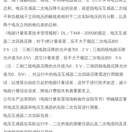
缆、端子接触电阻、熔线、中间继电器接点、空气小开关等电压降之
总和。电压互感器二次电压降引起的误差，就是指电压互感器二次端
子和负载端子之间电压的幅值差相对于二次实际电压的百分数，以及
两个电压之间的相位差的总称。
《电能计量装置技术管理规程》DL／T448－2000的规定，电压互感
器二次回路压降，对于I类计量装置，应不大于额定二次电压的0．
2％（注：三相三线电路压降的允许值为0．2 V；三相四线电路压降
允许值为0.2/V）;其它计量装置，应不大于额定二次电压的0．5％
（注：三相三线电路压降的允许值为0．5 V；三相四线电路压降允许
值为0．5/V）。对运行中的电压互感器二次回路压降需进行周期测
试，以便算出由此引起的电能计量误差，这对于进行技术改进，减小
电能计量综合误差，降低计费损失有着重要意义。
公司生产运营部的《电能计量装置现场检验作业指导书》明确规定要
对电流互感器和电压互感器的实际二次负荷进行测量。
电压互感器二次实际负荷：
电压互感器在实际运行中，二次所接的测量仪器以及二次电缆间及其