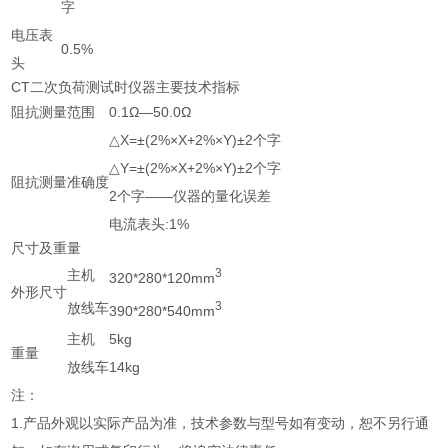
字
电压表
0.5%
头
CT二次负荷测试时仪器主要技术指标
阻抗测量范围
0.1Ω—50.0Ω
△X=±(2%×X+2%×Y)±2个字
△Y=±(2%×X+2%×Y)±2个字
阻抗测量准确度
2个字——仪器的量化误差
电流表头:1%
尺寸及重量
3
主机
320*280*120mm
外形尺寸
3
放线车
390*280*540mm
主机
5kg
重量
放线车
14kg
注：
1.产品外观以实际产品为准，技术参数与型号如有变动，恕不另行通