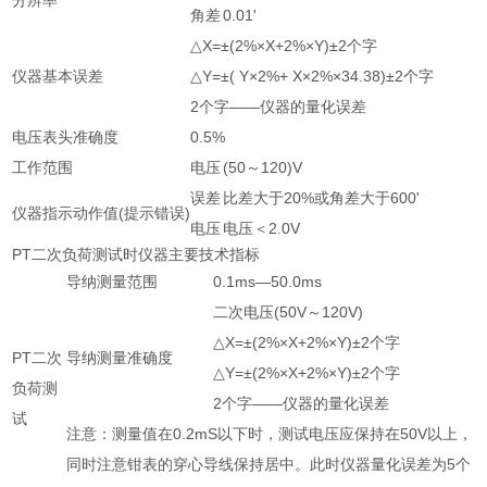
分辨率
角差
0.01'
△X=±(2%×X+2%×Y)±2个字
仪器基本误差
△Y=±( Y×2%+ X×2%×34.38)±2个字
2个字——仪器的量化误差
电压表头准确度
0.5%
工作范围
电压
(50～120)V
误差
比差大于20%或角差大于600'
仪器指示动作值(提示错误)
电压
电压＜2.0V
PT二次负荷测试时仪器主要技术指标
导纳测量范围
0.1ms—50.0ms
二次电压(50V～120V)
△X=±(2%×X+2%×Y)±2个字
PT二次
导纳测量准确度
△Y=±(2%×X+2%×Y)±2个字
负荷测
2个字——仪器的量化误差
试
注意：测量值在0.2mS以下时，测试电压应保持在50V以上，
同时注意钳表的穿心导线保持居中。此时仪器量化误差为5个