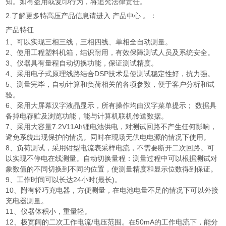
知。如有盗用或复印行为，将追究法律责任。
2.了解更多特高压产品信息请进入 产品中心 。：
产品特征
1、可以实现三相三线，三相四线、单相全自动测量。
2、使用工程塑料机箱，结识耐用，有效保障测试人员及系统安全。
3、仪器具有量程自动切换功能，保证测试精度。
4、采用电子式原理线路结合DSP技术是使测试稳定性好，抗力强。
5、测量完毕，自动计算和负荷相关的各项参数，便于客户分析和试
验。
6、采用大屏幕汉字液晶显示，所有操作均由汉字菜单提示； 数据具
备掉电存贮及浏览功能，能与计算机联机传送数据。
7、采用大容量7.2V11Ah锂电池供电，对测试回路不产生任何影响，
避免系统出现保护的情况。同时在现场无供电电源的情况下使用。
8、负荷测试，采用钳型电流表采样电流，不需要断开二次回路。可
以实现不停电在线测量。自动切换量程：测量过程中可以根据测试对
象数值的不同切换到不同的位置，使测量精度和显示位数得到保证。
9、工作时间可以长达24小时(最长)。
10、附有轻巧充电器，方便测量，在电池电量不足的情况下可以外接
充电器测量。
11、仪器体积小，重量轻。
12、极宽阔的二次工作电流/电压范围。在50mA的工作电流下，能分