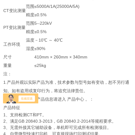
范围
≤5000A/1A(25000A/5A)
CT变比测量
精度
≤0.5%
范围
5--220kV
PT变比测量
精度
≤0.5%
温度
－10℃ ～ 40℃
工作环境
湿度
≤90%
尺寸
410mm × 260mm × 340mm
重量
≤25kg
注：
1.产品外观以实际产品为准，技术参数与型号如有变动，恕不另行通
知。如有盗用或复印行为，将追究法律责任。
2.了解更多特高压产品信息请进入 产品中心 。：
产品特征
1、支持检测CT和PT。
2、满足GB 20840.3-2013，GB 20840.2-2014等规程要求。
3、无需外接其它辅助设备，单机即可完成所有检测项目。
4、自带微型快速打印机、可直接现场打印测试结果。