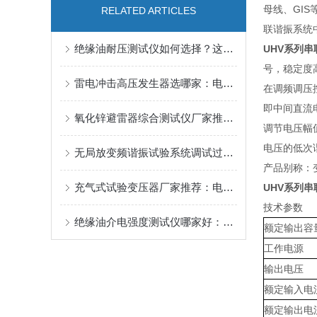
母线、GI
RELATED ARTICLES
联谐振系统
绝缘油耐压测试仪如何选择？这几个要点值得关注
UHV系列
号，稳定度
雷电冲击高压发生器选哪家：电力设备绝缘的“雷电考场”与设备选型思考
在调频调压
即中间直流
氧化锌避雷器综合测试仪厂家推荐：这家企业以口碑赢得市场关注
调节电压幅
电压的低次
无局放变频谐振试验系统调试过程中常见问题有哪些？
产品别称：
充气式试验变压器厂家推荐：电力检测设备中的技术演进与市场应用
UHV系列
技术参数
绝缘油介电强度测试仪哪家好：解析武汉特高压的用户认可路径
额定输出容
工作电源
输出电压
额定输入电
额定输出电