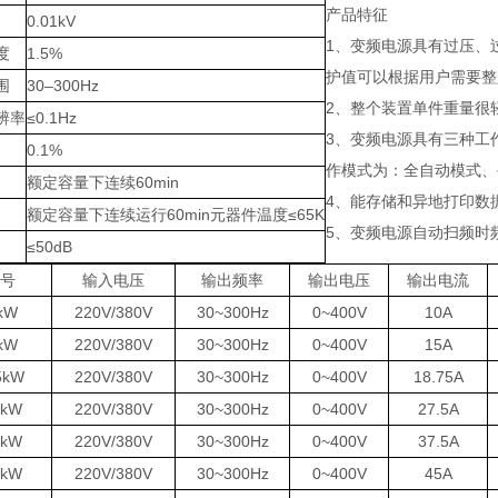
产品特征
0.01kV
1、变频电源具有过压、
度
1.5%
护值可以根据用户需要整
围
30–300Hz
2、整个装置单件重量很
辨率
≤0.1Hz
3、变频电源具有三种工
0.1%
作模式为：全自动模式、
额定容量下连续60min
4、能存储和异地打印数
额定容量下连续运行60min元器件温度≤65K
5、变频电源自动扫频时
≤50dB
号
输入电压
输出频率
输出电压
输出电流
kW
220V/380V
30~300Hz
0~400V
10A
kW
220V/380V
30~300Hz
0~400V
15A
5kW
220V/380V
30~300Hz
0~400V
18.75A
1kW
220V/380V
30~300Hz
0~400V
27.5A
5kW
220V/380V
30~300Hz
0~400V
37.5A
8kW
220V/380V
30~300Hz
0~400V
45A