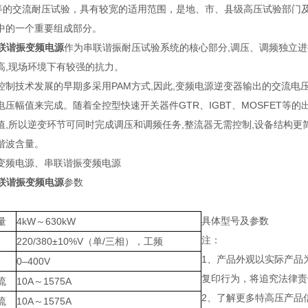
S等的交流耐压试验，具有较宽的适用范围，是地、市、县级高压试验部门
中的一个重要组成部分。
串联谐振变频电源
作为串联谐振耐压试验系统的核心部分,调压、调频独立进行,输出
高,现场环境下有较强的抗力。
控制技术发展的早期多采用PAM方式,因此,变频电源逆变器输出的交流电压
电压幅值来完成。随着全控型快速开关器件GTR、IGBT、MOSFET等的
值,所以逆变环节可同时完成调压和调频任务,整流器无需控制,设备结构更
谐波含量。
变频电源、串联谐振变频电源
串联谐振变频电源
参数
具体型号及参数
量
4kW～630kW
注：
220/380±10%V（单/三相），工频
1、产品外观以实际产品
0–400V
复印行为，将追究法律责
流
10A～1575A
2、了解更多特高压产品信
流
10A～1575A