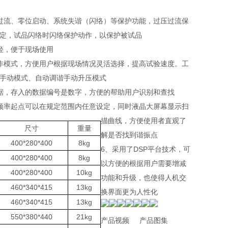
过流、零位启动、系统失谐（闪络）等保护功能，过压过流保
定，试品闪络时闪络保护动作，以保护被试品
轻，便于现场使用
作模式，方便用户根据现场情况灵活选择，提高试验速度。工
手动模式、自动调谐手动升压模式
据，存入的数据编号是数字，方便的帮助用户识别和查找
频率起点可以在规定范围内任意设定，同时液晶大屏幕显示扫
描曲线，方便使用者直观了
尺寸
重量
解是否找到谐振点
400*280*400
8kg
6、采用了DSP平台技术，可
400*280*400
8kg
以方便的根据用户需要增减
400*280*400
10kg
功能和升级，也使得人机交
460*340*415
13kg
换界面更为人性化
460*340*415
13kg
550*380*440
21kg
产品视频 产品图集