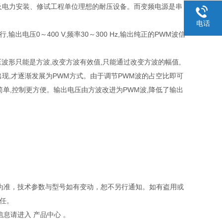
及电力安装、修试工程单位理想的耐压设备。而变频电源是串
电话
电压0～400 V,频率30～300 Hz,输出纯正的PWM波信
波形只能是方波,改变方波有效值,只能通过改变方波的幅值,
出现,才逐渐发展为PWM方式。由于调节PWM波的占空比即可
简单,控制更方便。输出电压由方波改进为PWM波,降低了输出
为准，技术参数与型号如有变动，恕不另行通知。如有盗用或
任。
息请进入 产品中心 。