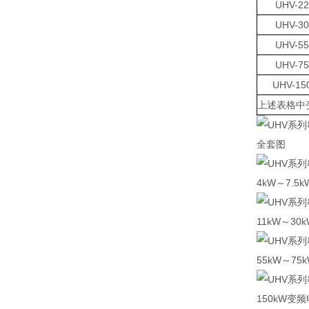
UHV-2
UHV-3
UHV-5
UHV-7
UHV-15
上述表格中变
全套图
4kW～7.5
11kW～30
55kW～7
150kW变