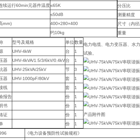
续运行60min元器件温度
≤65K
分压比
≤50dB
测量精度
高mm)
400×280×400
尺寸（内径
约10kg
重量
称
型号及规格
单位
数量
电力电缆、电力变压器、水力
源
UHV-4kW
台
1
试验。
压器
UHV-4kVA/1.5/3/6kV/0.4kV
台
1
抗器
UHV-25kVA/25kV
节
3
压器
UHV-1000pF/80kV
套
1
接线
套
1
验报告
份
1
明书
份
1
产品附件图
格证
份
1
单
份
1
996
《电力设备预防性试验规程》