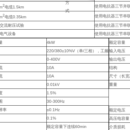
方
2
使用电抗器三节并
mm
电缆1.5km
式
2
使用电抗器三节串
mm
电缆0.35km
的交流耐压试验
使用电抗器三节串
等电气设备
使用电抗器三节串
量
4kW
额定容量
220/380±10%V（单/三相），工频
输入电压
0-400V
输出电压
流
10A
结构
流
10A
尺寸（长宽
0.01kV
重量
度
1.5%
围
30-300Hz
辨率
≤0.1Hz
额定电压
0.1%
高压电容量
额定容量下连续60min
介质损耗