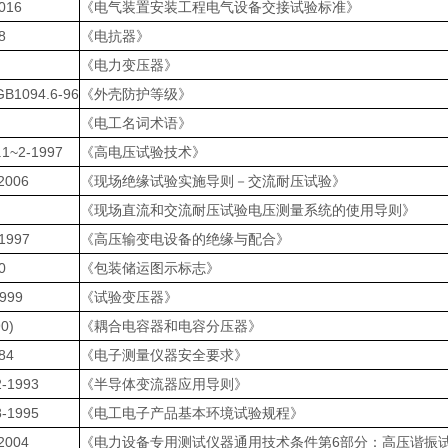
016
《电气装置安装工程电气设备交接试验标准》
8
《电抗器》
《电力变压器》
GB1094.6-96
《外壳防护等级》
《电工名词术语》
.1~2-1997
《高电压试验技术》
2006
《现场绝缘试验实施导则－交流耐压试验》
《现场直流和交流耐压试验电压测量系统的使用导则》
1997
《高压输变电设备的绝缘与配合》
0
《包装储运图示标志》
1999
《试验变压器》
0)
《耦合电容器和电容分压器》
84
《电子测量仪器安全要求》
2-1993
《半导体变流器应用导则》
8-1995
《电工电子产品基本环境试验规程》
2004
《电力设备专用测试仪器通用技术条件第6部分：高压谐振