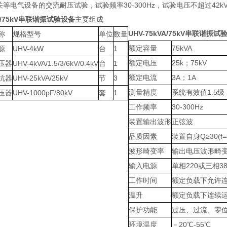
开关等电气设备的交流耐压试验，试验频率30-300Hz，试验电压不超过42k
VA/75kV串联谐振试验设备
主要组成
UHV-75kVA/75kV串联谐振试
称
规格型号
单位
数量
额定容量
75kVA
源
UHV-4kW
台
1
额定电压
25k；75kV
压器
UHV-4kVA/1.5/3/6kV/0.4kV
台
1
额定电流
3A；1A
抗器
UHV-25kVA/25kV
节
3
测量精度
系统有效值1.5级
压器
UHV-1000pF/80kV
套
1
工作频率
30-300Hz
装置输出波形
正弦波
品质因素
装置自身Q≥30(f=
波形畸变率
输出电压波形畸变
输入电源
单相220或三相3
工作时间
额定负载下允许连续
温升
额定负载下连续运行
保护功能
过压、过流、零
环境温度
－20℃-55℃