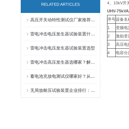
4、10kV
RELATED ARTICLES
UHV-75k
序号
设备名
高压开关动特性测试仪厂家推荐：这家企业的实践或许能给您启发。
1
变频电
雷电冲击电压发生器试验装置什么品牌好？
2
激励变
3
高压电
雷电冲击电压发生器试验装置选型
4
电容分
雷电冲击高压发生器选哪家？解析武汉特高压的解决方案与用户评价
蓄电池充放电测试仪哪家好？从用户实践看武汉特高压的产品表现
无局放耐压试验装置企业排行：武汉特高压电力科技有限公司的务实之路。