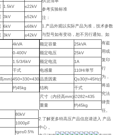
供货清单
联
1.5kV
≤22kV
参考实验标准
联
3kV
≤52kV
注：
1.产品外观以实际产品为准，技术参数
联
6kV
≤68kV
与型号如有变动，恕不另行通知。如
联
3kV
≤42kV
有盗
4kVA
额定容量
25kVA
用或
0-400V
额定电压
25kV
复印
1.5/3/6kV
额定电流
1A
行
干式
电感量
110H/单节
为，
高mm)
450×330×430
品质因素
Q≥30(f=45Hz)
将追
约45kg
结构
干式
究法
尺寸（内径高mm)
∅282×435
律责
重量
约45kg
任。
80kV
2.了解更多特高压产品信息请进入 产品
1000pF
中心 。
tgσ≤0.5%