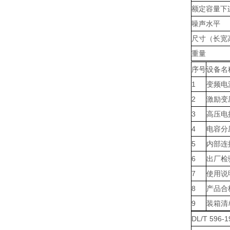
额定容量下连
噪声水平
尺寸（长宽
重量
序号
设备名
1
变频电
2
激励变
3
高压电
4
电容分
5
内部连
6
出厂检
7
使用说
8
产品合
9
装箱清
DL/T 596-1