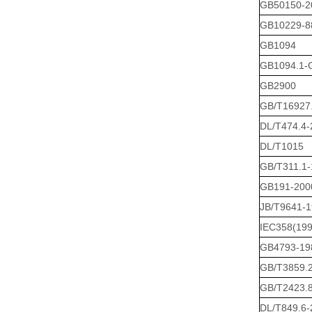
GB50150-2
GB10229-8
GB1094
GB1094.1-
GB2900
GB/T16927
DL/T474.4-
DL/T1015
GB/T311.1-
GB191-200
JB/T9641-
IEC358(199
GB4793-19
GB/T3859.
GB/T2423.
DL/T849.6-