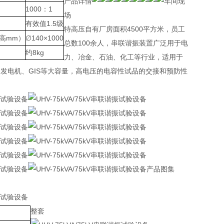
产品详情
车间现
1000：1
场
有效值1.5级
特高压自有厂房面积4500平方米，员工
高mm）
∅140×1000
总数100余人，串联谐振装置广泛用于电
约8kg
力、冶金、石油、化工等行业，适用于
发电机、GIS等大容量，高电压的电容性试品的交接和预防性
产品图集
整套