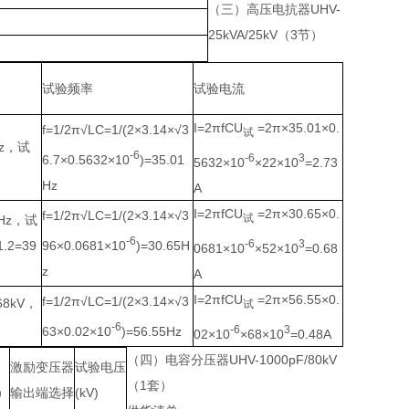
（三
）
高压电抗器UHV-
25kVA/25kV（3节）
试验频率
试验电流
I=2πfCU
=2π×35.01×0.
f=1/2π√LC=1/(2×3.14×√3
试
Hz，试
-6
-6
3
6.7×0.5632×10
)=35.01
5632×10
×22×10
=2.73
Hz
A
I=2πfCU
=2π×30.65×0.
f=1/2π√LC=1/(2×3.14×√3
试
Hz，试
-6
-6
3
2=39
96×0.0681×10
)=30.65H
0681×10
×52×10
=0.68
z
A
I=2πfCU
=2π×56.55×0.
f=1/2π√LC=1/(2×3.14×√3
8kV，
试
-6
-6
3
63×0.02×10
)=56.55Hz
02×10
×68×10
=0.48A
（四
）
电容分压器UHV-1000pF/80kV
激励变压器
试验电压
（1套）
节）
输出端选择
(kV)