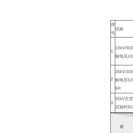
序
试验
号
10kV/30
1
验电压22
35kV/30
2
验电压52
6H
35kV主
3
试验时间1
被