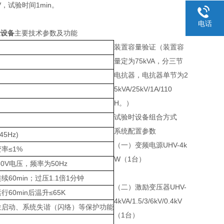
V，试验时间1min。
电话
验设备
主要技术参数及功能
装置容量验证（装置容
量定为75kVA，分三节
电抗器，电抗器单节为2
5kVA/25kV/1A/110
H。）
试验时设备组合方式
系统配置参数
45Hz)
（一
）
变频电源UHV-4k
率≤1%
W（1台）
80V电压，频率为50Hz
60min；过压1.1倍1分钟
（二）激励变压器UHV-
60min后温升≤65K
4kVA/1.5/3/6kV/0.4kV
位启动、系统失谐（闪络）等保护功能
（1台）