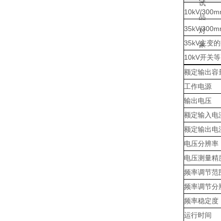
试
10kV/300
品
35kV/300
对
35kV主变
象
10kV开关
额定输出容
工作电源
输出电压
额定输入电
额定输出电
电压分辨率
电压测量精
频率调节范
频率调节分
频率稳定度
运行时间